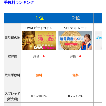
手数料ランキング
１位
２位
DMM ビットコイン
SBI VCトレード
取引所名称
総評価
評価：
A
評価：
A
取引手数料
無料
無料
スプレッド
0.5～10.0%
0.7～7.7%
0
(販売所)