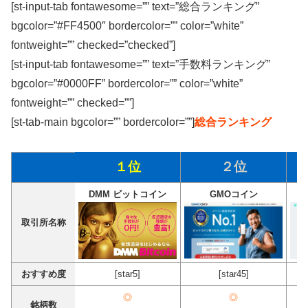
[st-input-tab fontawesome=”” text=”総合ランキング”
bgcolor=”#FF4500″ bordercolor=”” color=”white”
fontweight=”” checked=”checked”]
[st-input-tab fontawesome=”” text=”手数料ランキング”
bgcolor=”#0000FF” bordercolor=”” color=”white”
fontweight=”” checked=””]
[st-tab-main bgcolor=”” bordercolor=””]
総合ランキング
１位
２位
DMM ビットコイン
GMOコイン
取引所名称
おすすめ度
[star5]
[star45]
◎
◎
銘柄数