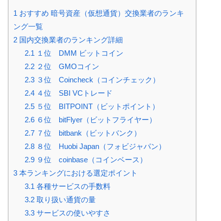
1
おすすめ 暗号資産（仮想通貨）交換業者のランキ
ング一覧
2
国内交換業者のランキング詳細
2.1
１位 DMM ビットコイン
2.2
２位 GMOコイン
2.3
３位 Coincheck（コインチェック）
2.4
４位 SBI VCトレード
2.5
５位 BITPOINT（ビットポイント）
2.6
６位 bitFlyer（ビットフライヤー）
2.7
７位 bitbank（ビットバンク）
2.8
８位 Huobi Japan（フォビジャパン）
2.9
９位 coinbase（コインベース）
3
本ランキングにおける選定ポイント
3.1
各種サービスの手数料
3.2
取り扱い通貨の量
3.3
サービスの使いやすさ