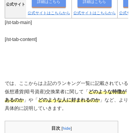
詳細はこちら
詳細はこちら
詳
公式サイト
公式サイトはこちらから
公式サイトはこちらから
公式サ
[/st-tab-main]
[/st-tab-content]
では、ここからは上記のランキング一覧に記載されている
仮想通貨(暗号資産)交換業者に関して「
どのような特徴が
あるのか
」や「
どのような人に好まれるのか
」など、より
具体的に説明していきます。
目次
[
hide
]