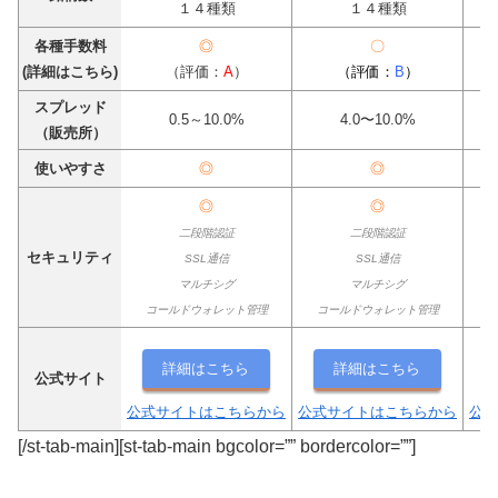
１４種類
１４種類
各種手数料
◎
〇
(詳細はこちら)
（評価：
A
）
（評価：
B
）
スプレッド
0.5～10.0%
4.0〜10.0%
（販売所）
使いやすさ
◎
◎
◎
◎
二段階認証
二段階認証
セキュリティ
SSL通信
SSL通信
マルチシグ
マルチシグ
コールドウォレット管理
コールドウォレット管理
詳細はこちら
詳細はこちら
公式サイト
公式サイトはこちらから
公式サイトはこちらから
公式
[/st-tab-main][st-tab-main bgcolor=”” bordercolor=””]