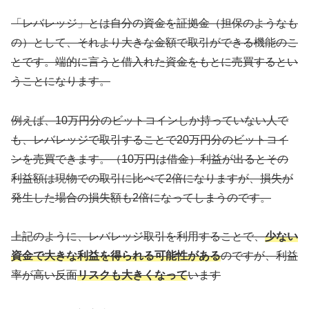
「レバレッジ」とは自分の資金を証拠金（担保のようなも
の）として、それより大きな金額で取引ができる機能のこ
とです。端的に言うと借入れた資金をもとに売買するとい
うことになります。
例えば、10万円分のビットコインしか持っていない人で
も、レバレッジで取引することで20万円分のビットコイ
ンを売買できます。（10万円は借金）利益が出るとその
利益額は現物での取引に比べて2倍になりますが、損失が
発生した場合の損失額も2倍になってしまうのです。
上記のように、レバレッジ取引を利用することで、
少ない
資金で大きな利益を得られる可能性がある
のですが、利益
率が高い反面
リスクも大きくなって
います