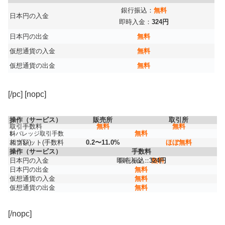
銀行振込：
無料
日本円の入金
即時入金：
324円
日本円の出金
無料
仮想通貨の入金
無料
仮想通貨の出金
無料
[/pc] [nopc]
操作（サービス）
販売所
取引所
取引手数料
無料
無料
無料
レバレッジ取引手数料
スプレット(手数料相当額)
0.2〜11.0%
ほぼ無料
操作（サービス）
手数料
日本円の入金
即時入金：
銀行振込：
324円
無料
日本円の出金
無料
仮想通貨の入金
無料
仮想通貨の出金
無料
[/nopc]