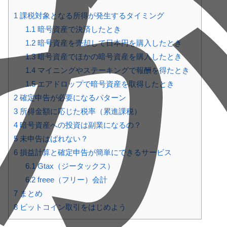
1
課税対象となる所得が発生するタイミング
1.1
暗号資産で決済したとき
1.2
暗号資産を売却して日本円を購入したとき
1.3
暗号資産でほかの暗号資産を購入したとき
1.4
マイニングやステーキングで報酬を得たとき
1.5
エアドロップで暗号資産を取得したとき
2
確定申告が必要になるパターン
3
所得金額に応じた税率（累進課税）
4
暗号資産への投資は副業になるの？
5
未申告はばれない？
6
損益計算と確定申告が簡単にできるサービス
6.1
Gtax（ジータックス）
6.2
freee（フリー）会計
7
まとめ
8
ビットコイン取引をはじめよう