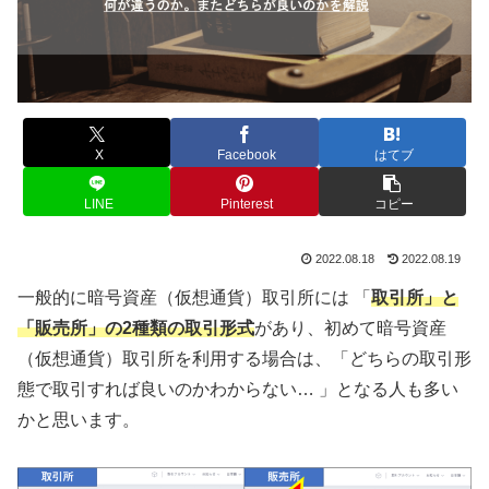
X
Facebook
はてブ
LINE
Pinterest
コピー
2022.08.18
2022.08.19
一般的に暗号資産（仮想通貨）取引所には 「
取引所
」と
「
販売所
」の2種類の取引形式
があり、初めて暗号資産
（仮想通貨）取引所を利用する場合は、「どちらの取引形
態で取引すれば良いのかわからない… 」となる人も多い
かと思います。