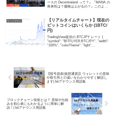
ースの Decentraland って？』『MANA の
将来性は？価格は上がるの？』このよう
な悩みや疑問を持っていませんか。「メ
タバースのゲームで稼ぎたい」
「Decentraland や MANA ...
【リアルタイムチャート】現在の
ビットコイン
ビットコインはいくらか (1BTC/
円)
TradingView提供の BTCJPY レート {
"symbol": "BITFLYER:BTCJPY", "width":
"100%", "colorTheme": "light",
"isTransparent": false,...
【暗号資産(仮想通貨)】ウォレットの意味
や取引所との違いをわかりやすく解説し
ます| bitアナウンス用語集
ブロックチェーン技術とは？ 意味や仕組
みを初心者にもわかるように簡単に解
説！| bitアナウンス用語集