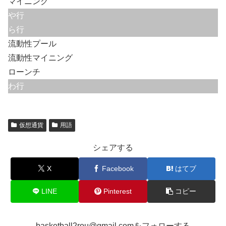
マイニング
や行
ら行
流動性プール
流動性マイニング
ローンチ
わ行
仮想通貨
用語
シェアする
X
Facebook
はてブ
LINE
Pinterest
コピー
basketball2rou@gmail.comをフォローする