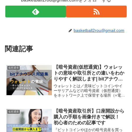
basketball2rou@gmail.com
関連記事
【暗号資産(仮想通貨)】ウォレッ
仮想通貨
トの意味や取引所との違いをわか
りやすく解説します| bitアナウン
ス用語集
ウォレットとは／意味ビットコインやイ
ーサリアムなどの暗号資産（仮想通貨）
をネットワーク上で保管する場所（=電子
的な仮想の財布）をウォレットといいま
す。ウォレットには２つの種類があり、
それぞれにメリット・デメリットが存在
【暗号資産取引所】口座開設から
仮想通貨
します。・ホットウォレ...
購入の手順を画像付きで解説！
初心者のための記事です
『ビットコインやほかの暗号資産を買っ