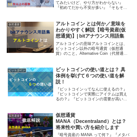
てみたいけど、やり方がわからない』
『初めてだから不安が多い』『そもそも
暗号資産って危険なイメージがある』こ
んな悩みや疑問を持っていませんか。暗
号資産に興味があっても、いざ始めよう
アルトコイン とは何か／意味を
仮想通貨
とすると不安が大きくなりま...
わかりやすく解説【暗号資産(仮
想通貨)】| bitアナウンス用語集
アルトコインの意味アルトコインとは、
ビットコイン以外の暗号通貨（仮想通
貨）のこと。Alternative Coin（代替通
貨）の略称です。また、アルトコインの
中でも、知名度が低く、あまり価値がな
いものは草コインと呼ばれています。
ビットコインの使い道とは？ 具
ビットコイン
アルトコイ...
体例を挙げて６つの使い道を解
説！
『ビットコインってなんに使えるの？』
『ビットコインで実際にアイテムは買え
るの？』『ビットコインの需要が高い意
味がわからない』このような悩みや疑問
を持っていませんか。近年では、ビット
コインをはじめとする暗号資産が注目を
仮想通貨
仮想通貨
集めていますが実際にどの...
MANA（Decentraland）とは？
将来性や買い方を紹介します
『暗号資産の MANA って何？』『メタバ