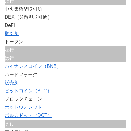
た行
中央集権型取引所
DEX（分散型取引所）
DeFi
取引所
トークン
な行
は行
バイナンスコイン（BNB）
ハードフォーク
販売所
ビットコイン（BTC）
ブロックチェーン
ホットウォレット
ポルカドット（DOT）
ま行