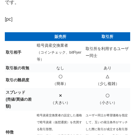
です。
[pc]
販売所
取引所
暗号資産交換業者
取引所を利用するユーザ
取引相手
（コインチェック、bitFlyer
ー同士
等）
取引板の有無
なし
あり
〇
△
取引の難易度
（簡単）
（少し複雑）
スプレッド
✕
〇
(売値/買値の差
（大きい）
（小さい）
額)
暗号資産交換業者の設定した価格
ユーザー同士が希望価格を指定
で暗号資産（仮想通貨）を売買す
して、互いの発注条件がマッチ
る取引形態。
した際に取引が成立する取引形
特徴