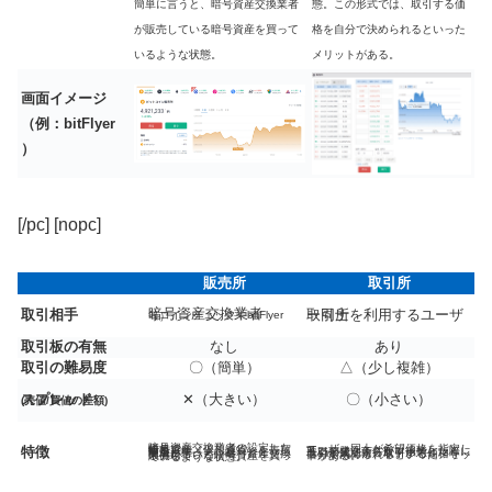
簡単に言うと、暗号資産交換業者
態。この形式では、取引する価
が販売している暗号資産を買って
格を自分で決められるといった
いるような状態。
メリットがある。
画面イメージ
（例：bitFlyer
）
[/pc] [nopc]
販売所
取引所
暗号資産交換業者
取引相手
取引所を利用するユーザー同士
（コインチェックやbitFlyer等）
取引板の有無
なし
あり
取引の難易度
〇（簡単）
△（少し複雑）
スプレッド
✕（大きい）
〇（小さい）
(売値/買値の差額)
暗号資産交換業者の設定した価格で
特徴
ユーザー同士が希望価格を指定して、
暗号資産（仮想通貨）を売買する
互いの発注条件がマッチした際に
取引形態。
取引が成立する取引形態。
この形式では、取引する価格を
簡単に言うと、暗号資産交換業者が
自分で決められるといったメリットがある。
販売している暗号資産を買っているような状態。