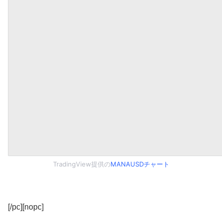
TradingView提供の
MANAUSDチャート
[/pc][nopc]