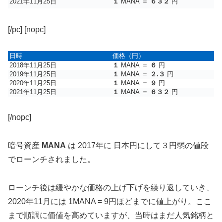
2021年11月25日
１
MANA ＝
６３２
円
[/pc] [nopc]
日時
価格（円）
2018年11月25日
１
MANA ＝
６
円
2019年11月25日
１
MANA ＝
２.３
円
2020年11月25日
１
MANA ＝
９
円
2021年11月25日
１
MANA ＝
６３２
円
[/nopc]
暗号資産
MANA
は 2017年に 日本円にして３円弱の値段
でローンチされました。
ローンチ後は緩やかな価格の上げ下げを繰り返していき、
2020年11月には 1MANA = 9円ほどまでに値上がり。ここ
まで順調に価値を高めていますが、当時はまだ人気銘柄と