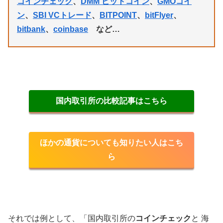
コインチェック
、
DMM ビットコイン
、
GMOコイ
ン
、
SBI VCトレード
、
BITPOINT
、
bitFlyer
、
bitbank
、
coinbase
など…
国内取引所の比較記事はこちら
ほかの通貨についても知りたい人はこち
ら
それでは例として、「国内取引所の
コインチェック
と 海